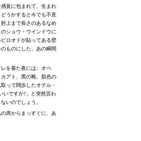
な感覚に包まれて、生まれ
、どうかすると今でも不意
、肘上まで⻑さのあるなめ
トのショウ・ウインドウに
いビロオドが貼ってある壁
分のものにした、あの瞬間
ワレを着た夜には、オペ
スカアト、黑の靴、肌色の
気取って闊歩したオテル・
いいですか?」と突然言わ
らないのでしょう。
私の席からまっすぐに、あ