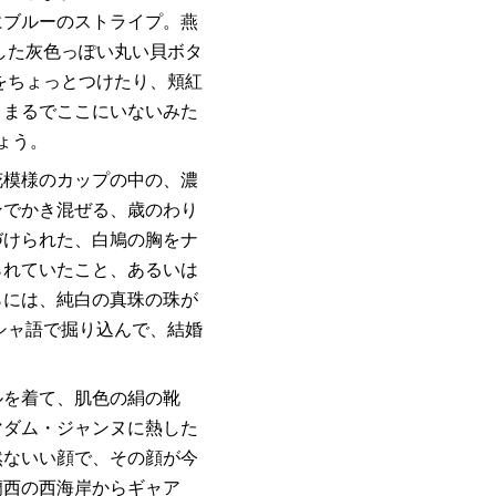
にブルーのストライプ。燕
した灰色っぽい丸い貝ボタ
をちょっとつけたり、頬紅
、まるでここにいないみた
ょう。
花模様のカップの中の、濃
ンでかき混ぜる、歳のわり
づけられた、白鳩の胸をナ
られていたこと、あるいは
らには、純白の真珠の珠が
シャ語で掘り込んで、結婚
ルを着て、肌色の絹の靴
マダム・ジャンヌに熱した
然ないい顔で、その顔が今
蘭⻄の⻄海岸からギャア