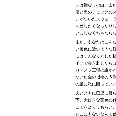
スは襟なしの白、ま
脂と黑のチェックの
ンがついたスウェータ
を差したくなったり
いにしなくちゃならな
また、あなたはこん
い橙色に近いような
にはすんなりとした
イフで突き刺したら
ロマノフ王朝の誰か
ついた金の指輪の内
の証に私に贈ってい
夫とともに巴里に暮ら
下、大好きな菫色の
こてを当ててもらい
どこにもないなんて