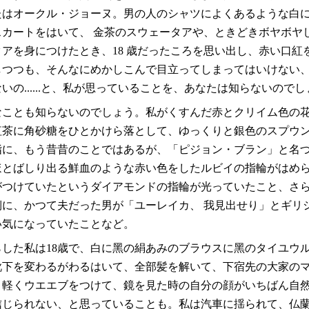
たはオークル・ジョーヌ。男の人のシャツによくあるような白
スカートをはいて、 金茶のスウェータアや、ときどきボヤボヤ
アを身につけたとき、18 歳だったころを思い出し、赤い口紅
しつつも、そんなにめかしこんで目立ってしまってはいけない
いの......と、私が思っていることを、あなたは知らないのでし
なことも知らないのでしょう。私がくすんだ赤とクリイム色の
紅茶に角砂糖をひとかけら落として、ゆっくりと銀色のスプウ
指に、もう昔昔のことではあるが、「ピジョン・ブラン」と名
ほとばしり出る鮮血のような赤い色をしたルビイの指輪がはめ
がつけていたというダイアモンドの指輪が光っていたこと、さ
側に、かつて夫だった男が「ユーレイカ、 我見出せり」とギリ
い気になっていたことなど。
した私は18歳で、白に黑の絹あみのブラウスに黑のタイユウ
靴下を変わるがわるはいて、全部髪を解いて、下宿先の大家の
、軽くウエエブをつけて、鏡を見た時の自分の顔がいちばん自
信じられない、と思っていることも。私は汽車に揺られて、仏