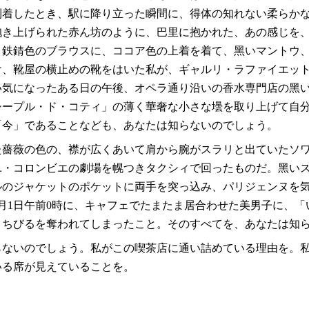
到着したとき、駅に降り立った瞬間に、得体の知れない柔らか
抱き上げられた赤ん坊のように、巴里に抱かれた、あの感じを
、鉄錆色のブラウスに、ココア色の上着を着て、黑いマントウ
け、靴屋の横止めの靴をはいた私が、ギャルリ・ラファイエッ
い気になったある日の午後、オペラ通り沿いの香水専門店の黑
シープル・ド・コティ」の薄く華奢な小さな壜を取り上げて自
「今」であることなども、あなたは知らないのでしょう。
た薔薇の色の、襟が広くあいて肩から腕がスラリと出ていたソ
ユ・コロンビエの劇場を幌つきタクシィで回ったものだ。黑い
ルのジャケットのポケットに両手を突っ込み、パリジェンヌを
月1日午前0時に、キャフェでたまたま居合わせた美男子に、「
くちびるを奪われてしまったこと。そのすべてを、あなたは知
らないのでしょう。私がこの喫茶店に通い詰めている理由を。
いる席が見えていることを。